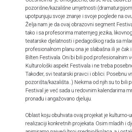
pozorišne/kazališne umjetnosti (dramaturgijom,
upotpunjuju svoje znanje i svoje poglede na ov
Želja nam je da ovaj obrazovni segment Festiva
tako i sa profesorima maternjeg jezika, likovno
teatarske djelatnosti i pedagoškog rada sa mlad
profesionalnom planu ona je slabašna ili je čak
Bilten Festivala. Oni bi bili pod profesionalnim
Kulturološki aspekt Festivala i ne treba posebno 
Također, svi teatarski pravci i oblici. Posebnu v
pozorišta/kazališta...) Nekima od njih su to bili p
Festival je već sada u redovnim kalendarima mno
pronađu i angažovano djeluju.
Oblast koju obuhvata ovaj projekat je kulturno
realizaciji konkretnih projekata. Osim mladih i d
animiramo najveći broj srednjoškolaca, a i ost