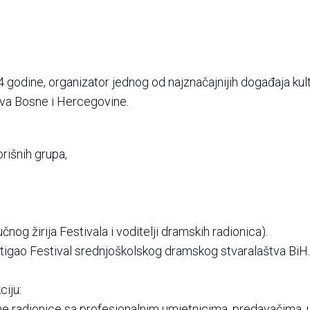
4 godine, organizator jednog od najznačajnijih događaja k
tva Bosne i Hercegovine.
rišnih grupa,
čnog žirija Festivala i voditelji dramskih radionica).
tigao Festival srednjoškolskog dramskog stvaralaštva BiH.
ciju:
 radionice sa profesionalnim umjetnicima, predavačima, 