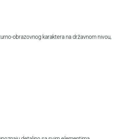
ulturno-obrazovnog karaktera na državnom nivou,
upoznaju detaljno sa svim elementima