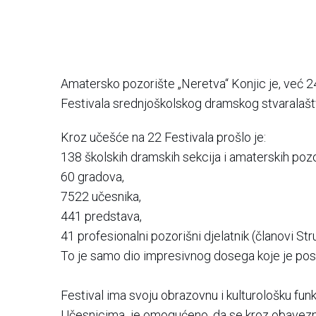
Amatersko pozorište „Neretva“ Konjic je, već 2
Festivala srednjoškolskog dramskog stvaralaš
Kroz učešće na 22 Festivala prošlo je:
138 školskih dramskih sekcija i amaterskih pozo
60 gradova,
7522 učesnika,
441 predstava,
41 profesionalni pozorišni djelatnik (članovi Stru
To je samo dio impresivnog dosega koje je pos
Festival ima svoju obrazovnu i kulturološku funk
Učesnicima je omogućeno, da se kroz obavezne