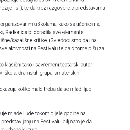
žije i sl.), te da kroz razgovore o predstavama
 organizovanim u školama, kako sa učenicima,
ki, Radionica bi obradila sve elemente
šne/kazališne kritike. (Svjedoci smo da i na
sve aktivnosti na Festivalu te da o tome pišu za
o klasični tako i savremeni teatarski autori.
novi škola, dramskih grupa, amaterskih
kazuju koliko malo treba da se mladi ljudi
žuje mlade ljude tokom cijele godine na
predstavljanju na Festivalu, cilj nam je da
o urbane kulture.