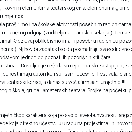
 likovnim elementima teatarskog čina, elementima glume, re
u umjetnost.
la proširimo i na školske aktivnosti posebnim radionicama
g i muzičkog odgoja (voditeljima dramskih sekcija!). Temats
ima! Kroz ovaj oblik bismo imali i posebnu radionicu pozori
 i nema!). Njihov bi zadatak bio da posmatraju svakodnevno 
 vodstvom jednog od poznatijih pozorišnih kritičara.
isticati. Dovoljno je reći da su repertoarski zastupljeni, kak
rijednost imaju autori koji su i sami učesnici Festivala, čla
rvi teatarski koraci, a danas su već afirmisani umjetnici!!!
gih škola, grupa i amaterskih teatara. Brojke na početku po
-umjetničkog karaktera koja po svojoj sveobuhvatnosti anga
jece koja direktno učestvuju u radu na projektima i njihovom 
ale građane da posjetom pozorišnim predstavama podižu niv