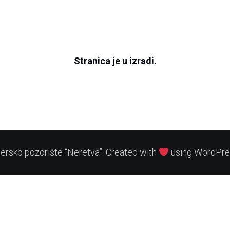
Stranica je u izradi.
rsko pozorište “Neretva”. Created with
using WordPre