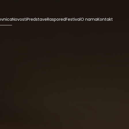
ovnica
Novosti
Predstave
Raspored
Festival
O nama
Kontakt