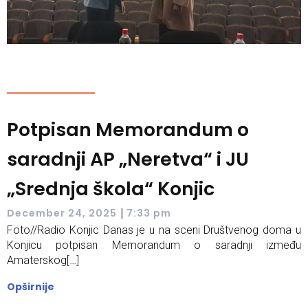
Potpisan Memorandum o
saradnji AP „Neretva“ i JU
„Srednja škola“ Konjic
|
December 24, 2025
7:33 pm
Foto//Radio Konjic Danas je u na sceni Društvenog doma u
Konjicu potpisan Memorandum o saradnji između
Amaterskog[…]
Opširnije