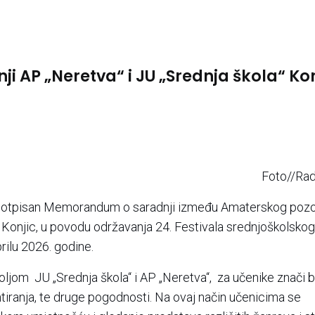
AP „Neretva“ i JU „Srednja škola“ Kon
Foto//Rad
 potpisan Memorandum o saradnji između Amaterskog pozo
“ Konjic, u povodu održavanja 24. Festivala srednjoškolskog
ilu 2026. godine.
om JU „Srednja škola“ i AP „Neretva“, za učenike znači 
tiranja, te druge pogodnosti. Na ovaj način učenicima se