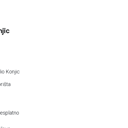
jic
io Konjic
rišta
besplatno