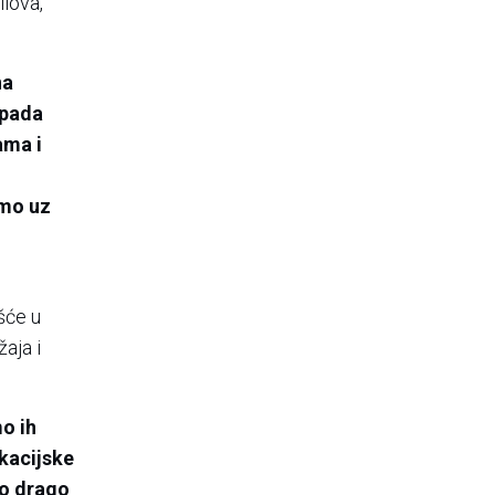
ilova,
na
ipada
ama i
emo uz
šće u
aja i
o ih
ikacijske
no drago