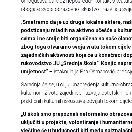
omogućava da kroz neposredan kontakt s teatarsko
obogate svoje obrazovno iskustvo i razvijaju svij
„
Smatramo da je uz druge lokalne aktere, naš
podsticanju mladih na aktivno učešće u kultu
svima i ne smije biti organičena na naše člano
zbog toga otvaramo svoja vrata tokom cijele
zajedničkih aktivnosti koje će u konačnici d
rukovodstvo JU „Srednja škola“ Konjic naprav
umjetnost“ –
istaknula je Ena Osmanović, preds
Saradnja će se, u cilju unapređenja kulturno-obr
kulturnom životu zajednice, razvoja estetskih i um
praktičnih kulturnih iskustava odvijati tokom cijel
„U školi smo prepoznali neformalno obrazova
uključiti u projekte, volontiranje i humanitar
vještine će u budućnosti biti među najznajačn