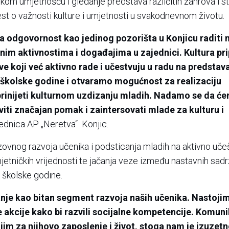
m umjetnošću i gledanje predstava različitih žanrova i st
est o važnosti kulture i umjetnosti u svakodnevnom životu.
a odgovornost kao jedinog pozorišta u Konjicu raditi 
rnim aktivnostima i događajima u zajednici. Kultura pr
ve koji već aktivno rade i učestvuju u radu na predstav
 školske godine i otvaramo mogućnost za realizaciju
oprinijeti kulturnom uzdizanju mladih. Nadamo se da ć
iti značajan pomak i zaintersovati mlade za kulturu i
jednica AP „Neretva“ Konjic.
azovnog razvoja učenika i podsticanja mladih na aktivno uče
jetničkih vrijednosti te jačanja veze između nastavnih sadrž
e školske godine.
nje kao bitan segment razvoja naših učenika. Nastojim
ne akcije kako bi razvili socijalne kompetencije. Komun
ijim za njihovo zaposlenje i život, stoga nam je izuzet