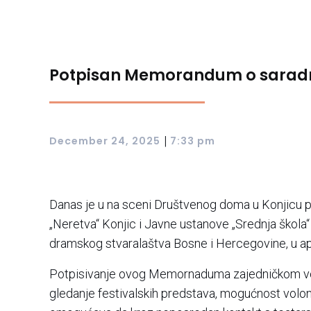
Potpisan Memorandum o saradnji 
|
December 24, 2025
7:33 pm
Danas je u na sceni Društvenog doma u Konjicu
„Neretva“ Konjic i Javne ustanove „Srednja škola
dramskog stvaralaštva Bosne i Hercegovine, u apr
Potpisivanje ovog Memornaduma zajedničkom volj
gledanje festivalskih predstava, mogućnost volon